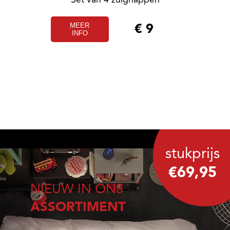
Set van 4 zuignappen
MEER
€
9
INFO
stukprijs
€69,95
NIEUW IN ONS
ASSORTIMENT