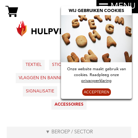
MENU
WIJ GEBRUIKEN COOKIES
TEXTIEL
STICKERS
AUTOBORDJES
Onze website maakt gebruik van
cookies. Raadpleeg onze
VLAGGEN EN BANNERS
KIDS
INTERIEUR
privacyverklaring
SIGNALISATIE
BOEKEN
KAARTEN
ACCEPTEREN
ACCESSOIRES
▼
BEROEP / SECTOR