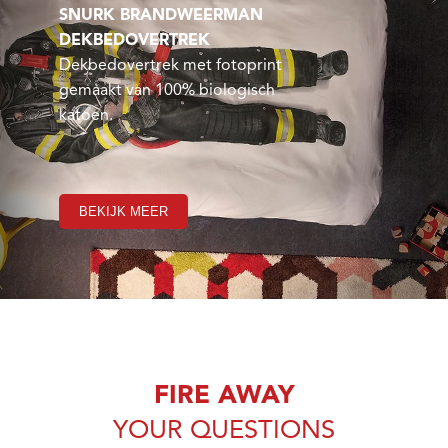
SNURK BRANDWEERMAN
DEKBEDOVERTREK
Dekbedovertrek met fotoprint
gemaakt van 100% biologisch
katoen.
BEKIJK MEER
FIRE AWAY
YOUR QUESTIONS