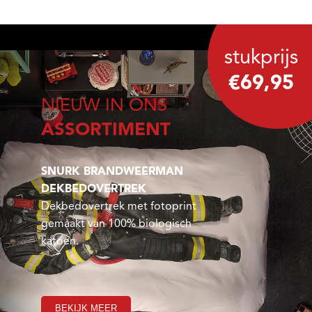
stukprijs
€69,95
NIEUW IN ONS
ASSORTIMENT
SNURK BRANDWEERMAN
DEKBEDOVERTREK
Dekbedovertrek met fotoprint
gemaakt van 100% biologisch
katoen.
BEKIJK MEER