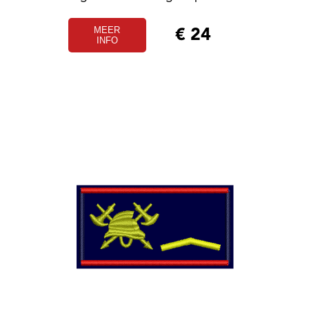
MEER
€
24
INFO