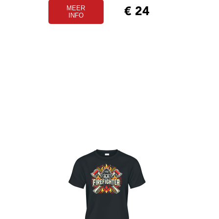
MEER
€
24
INFO