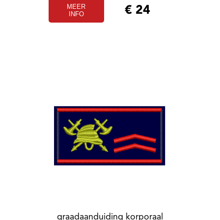
MEER
€
24
INFO
graadaanduiding korporaal