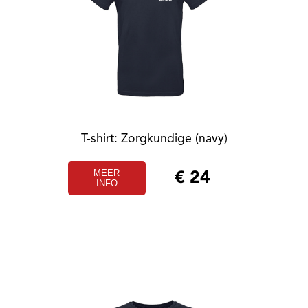
T-shirt: Zorgkundige (navy)
MEER
€
24
INFO