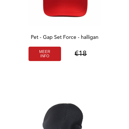
Pet - Gap Set Force - halligan
MEER
€18
INFO