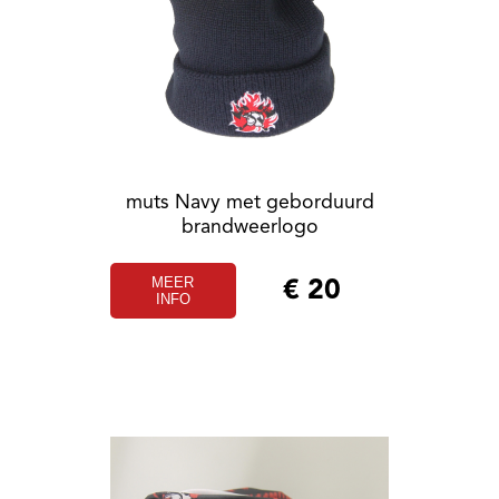
muts Navy met geborduurd
brandweerlogo
MEER
€
20
INFO