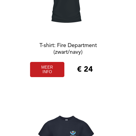
T-shirt: Fire Department
(zwart/navy)
MEER
€
24
INFO