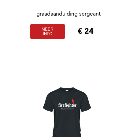
graadaanduiding sergeant
MEER
€
24
INFO