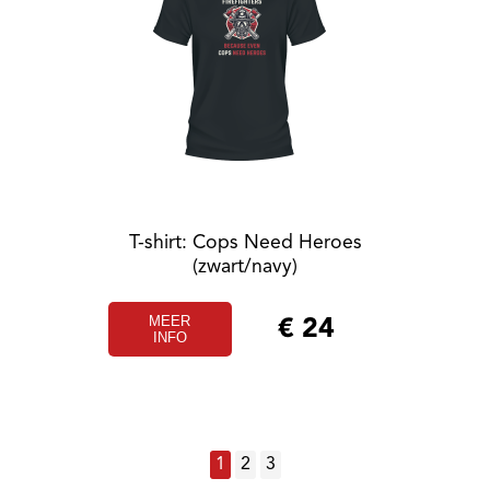
T-shirt: Cops Need Heroes
(zwart/navy)
MEER
€
24
INFO
1
2
3