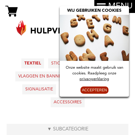
MENU
WIJ GEBRUIKEN COOKIES
TEXTIEL
STICKERS
AUTOBORDJES
Onze website maakt gebruik van
cookies. Raadpleeg onze
VLAGGEN EN BANNERS
KIDS
INTERIEUR
privacyverklaring
SIGNALISATIE
BOEKEN
KAARTEN
ACCEPTEREN
ACCESSOIRES
▼
SUBCATEGORIE