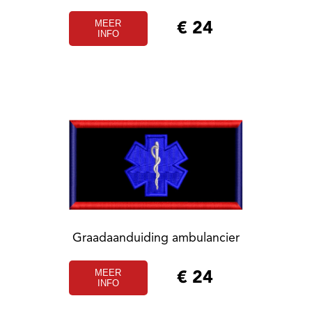
MEER
€
24
INFO
Graadaanduiding ambulancier
MEER
€
24
INFO