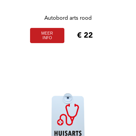
Autobord arts rood
MEER
€
22
INFO