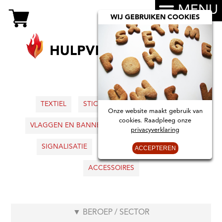
MENU
WIJ GEBRUIKEN COOKIES
TEXTIEL
STICKERS
AUTOBORDJES
Onze website maakt gebruik van
cookies. Raadpleeg onze
VLAGGEN EN BANNERS
KIDS
INTERIEUR
privacyverklaring
SIGNALISATIE
BOEKEN
KAARTEN
ACCEPTEREN
ACCESSOIRES
▼
BEROEP / SECTOR