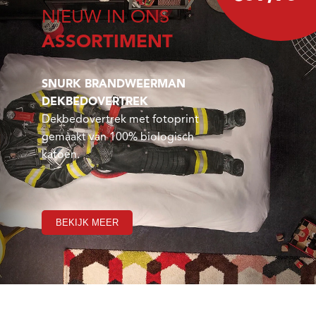
NIEUW IN ONS
ASSORTIMENT
SNURK BRANDWEERMAN
DEKBEDOVERTREK
Dekbedovertrek met fotoprint
gemaakt van 100% biologisch
katoen.
BEKIJK MEER