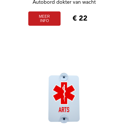
Autobord dokter van wacht
MEER
€
22
INFO