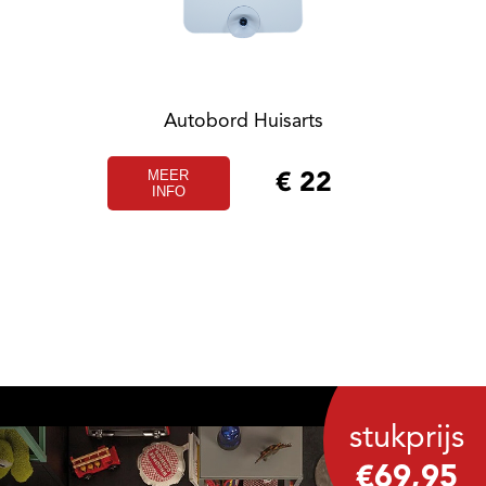
Autobord Huisarts
MEER
€
22
INFO
stukprijs
€69,95