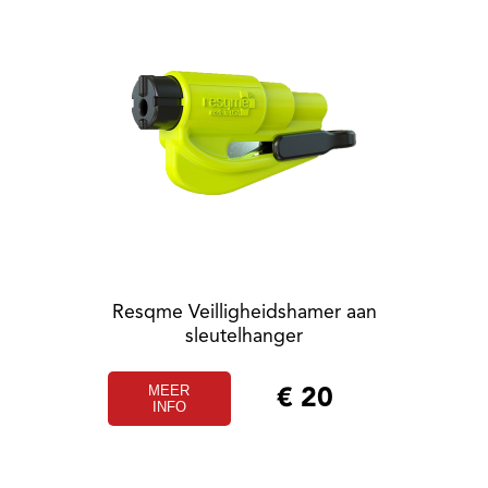
Resqme Veilligheidshamer aan
sleutelhanger
MEER
€
20
INFO