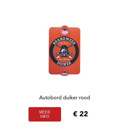
Autobord duiker rood
MEER
€
22
INFO