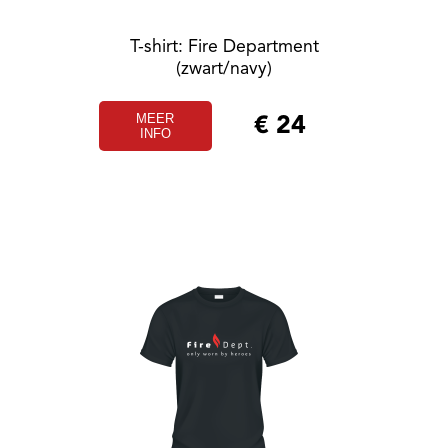
T-shirt: Fire Department
(zwart/navy)
MEER
€
24
INFO